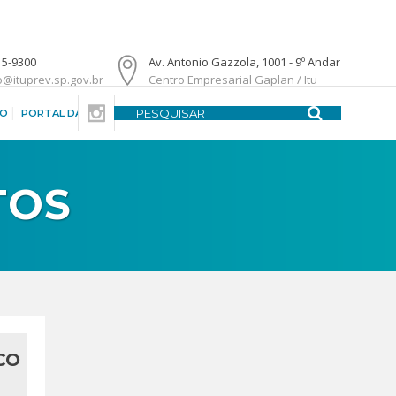
15-9300
Av. Antonio Gazzola, 1001 - 9º Andar
o@ituprev.sp.gov.br
Centro Empresarial Gaplan / Itu
DO
PORTAL DA TRANSPARÊNCIA
CENTRAL DE ATENDIMENTO
TOS
CO