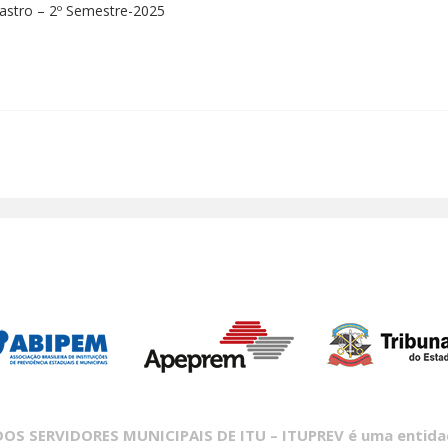
 Lastro – 2º Semestre-2025
S SERVIDORES MUNICIPAIS DE ITU – ITUPREV é uma entidade