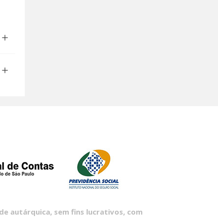
 autárquica, sem fins lucrativos, com