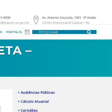
15-9300
Av. Antonio Gazzola, 1001 - 9º Andar
o@ituprev.sp.gov.br
Centro Empresarial Gaplan / Itu
DO
PORTAL DA TRANSPARÊNCIA
CENTRAL DE ATENDIMENTO
ETA –
> Audiências Públicas
> Cálculo Atuarial
E
> Certidões