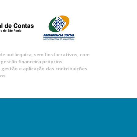
 autárquica, sem fins lucrativos, com
 gestão financeira próprios.
 gestão e aplicação das contribuições
os.