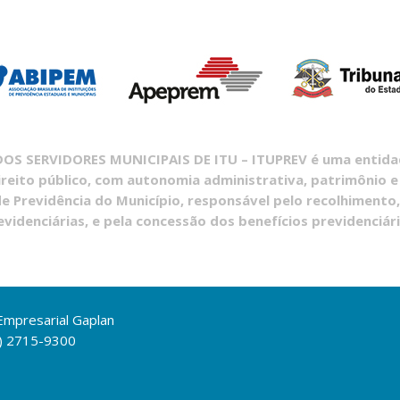
S SERVIDORES MUNICIPAIS DE ITU – ITUPREV é uma entidade
ireito público, com autonomia administrativa, patrimônio e
e Previdência do Município, responsável pelo recolhimento,
evidenciárias, e pela concessão dos benefícios previdenciári
 Empresarial Gaplan
1) 2715-9300