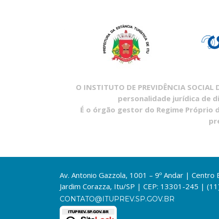
O INSTITUTO DE PREVIDÊNCIA SOCIAL DO
personalidade jurídica de d
É o órgão gestor do Regime Próprio d
pr
Av. Antonio Gazzola, 1001 – 9º Andar | Centro
Jardim Corazza, Itu/SP | CEP: 13301-245 | (1
CONTATO@ITUPREV.SP.GOV.BR