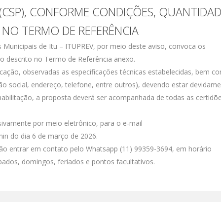
(CSP), CONFORME CONDIÇÕES, QUANTIDAD
S NO TERMO DE REFERÊNCIA
es Municipais de Itu – ITUPREV, por meio deste aviso, convoca os
to descrito no Termo de Referência anexo.
icação, observadas as especificações técnicas estabelecidas, bem c
ão social, endereço, telefone, entre outros), devendo estar devidam
 habilitação, a proposta deverá ser acompanhada de todas as certidõ
ivamente por meio eletrônico, para o e-mail
in do dia 6 de março de 2026.
ão entrar em contato pelo Whatsapp (11) 99359-3694, em horário
bados, domingos, feriados e pontos facultativos.